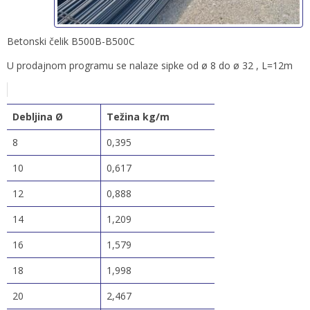
Betonski čelik B500B-B500C
U prodajnom programu se nalaze sipke od ø 8 do ø 32 , L=12m
Debljina Ø
Težina kg/m
8
0,395
10
0,617
12
0,888
14
1,209
16
1,579
18
1,998
20
2,467