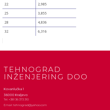
22
2,985
25
3,855
28
4,836
32
6,316
TEHNOGRAD
INŽENJERING DOO
Kovanlučka 1
36000 Kraljevo
Tel: +381 36 373 310
Email: tehnograd@yahoo.com