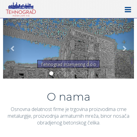
Prethodno
Sled
Flexi Plus 32
O nama
Osnovna delatnost firme je trgovina proizvodima crne
metalurgije, proizvodnja armaturnih mreža, binor nosača
obradjenog betonskog čelika.